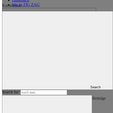
Gästebuch
Wo ist ZIG ZAG
Kommentar
Name
*
E-Mail-Adresse
*
Website
Name, E-Mail-Adresse und Website in diesem Browser für
meinen nächsten Kommentar speichern.
Search
Search for:
ZIG ZAG um die Welt folgen (Update wenn es neue Beiträge
gibt)