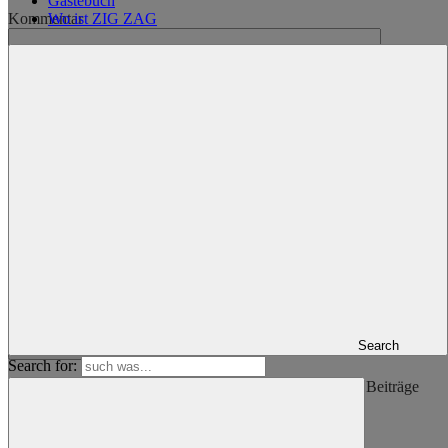
Gästebuch
Wo ist ZIG ZAG
Kommentar
Name
*
E-Mail-Adresse
*
Website
Name, E-Mail-Adresse und Website in diesem Browser für
meinen nächsten Kommentar speichern.
Search
Search for:
ZIG ZAG um die Welt folgen (Update wenn es neue Beiträge
gibt)
Beitragsnavigation