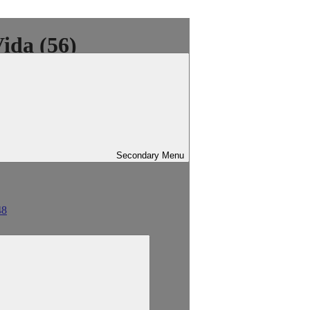
ida (56)
Secondary
Menu
48
sind mit
*
markiert