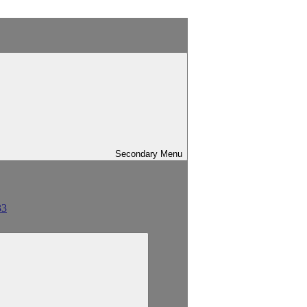
Secondary
Menu
33
sind mit
*
markiert