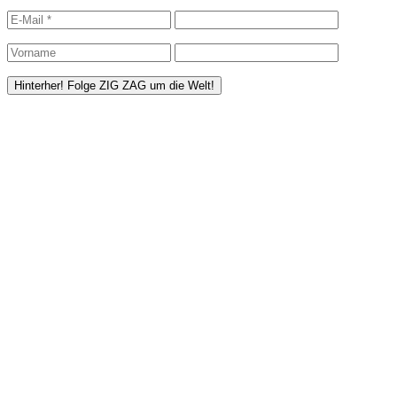
Hat’s dir gefallen? Dann hilf uns doch ZI
ZIG ZAG bis jetzt
Lange nix geschrieben!
Copyright © 2026
ZIG ZAG um die Welt
. All Rights Reserved.
Date