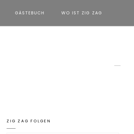
Sea
GÄSTEBUCH
WO IST ZIG ZAG
IMG_0366
POSTED-
3. AUGUST 2016
BY
BYLI
GEO
ON
LINE
ZIG ZAG FOLGEN