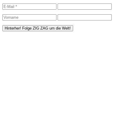
Hat’s dir gefallen? Dann hilf uns doch ZI
ZIG ZAG bis jetzt
Lange nix geschrieben!
Copyright © 2026
ZIG ZAG um die Welt
. All Rights Reserved.
Date