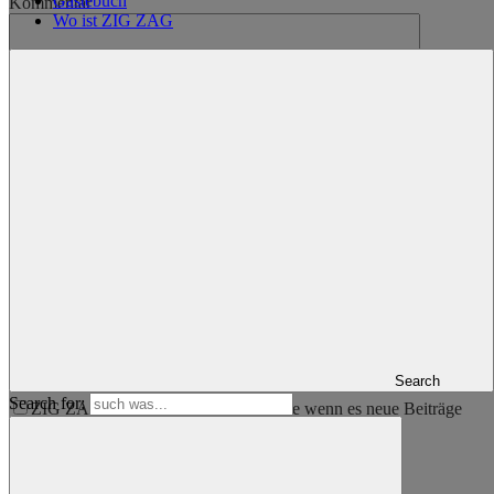
Gästebuch
Kommentar
Wo ist ZIG ZAG
Name
*
E-Mail-Adresse
*
Website
Name, E-Mail-Adresse und Website in diesem Browser für
meinen nächsten Kommentar speichern.
Search
Search for:
ZIG ZAG um die Welt folgen (Update wenn es neue Beiträge
gibt)
Beitragsnavigation