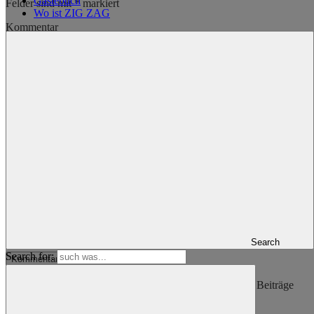
Gästebuch
Felder sind mit
*
markiert
Wo ist ZIG ZAG
Kommentar
Name
*
E-Mail-Adresse
*
Website
Name, E-Mail-Adresse und Website in diesem Browser für
meinen nächsten Kommentar speichern.
Search
Search for:
ZIG ZAG um die Welt folgen (Update wenn es neue Beiträge
gibt)